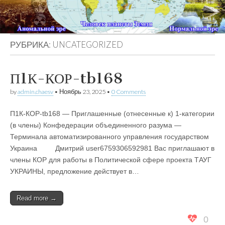
РУБРИКА:
UNCATEGORIZED
П1К-КОР-tb168
by
admin.chaesv
•
Ноябрь 23, 2025
•
0 Comments
П1К-КОР-tb168 — Приглашенные (отнесенные к) 1-категории
(в члены) Конфедерации объединенного разума —
Терминала автоматизированного управления государством
Украина Дмитрий user6759306592981 Вас приглашают в
члены КОР для работы в Политической сфере проекта ТАУГ
УКРАИНЫ, предложение действует в…
Read more →
0