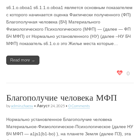
s6.1.о.оboa1 s6.1.1.о.оboa1 является основным показателем
с которого начинается оценка Фактически полученного (ФП)
Благополучная человека (БЧ) Материального
Физиологического Психологического (МФП) — (далее — ФП
БЧ МФП) от Нормально установленного (НУ) (далее –НУ БЧ
МФП) показатель s6.1.o.o это Жилье места которые…
Read more →
0
Благополучие человека МФП
by
admin.chaesv
•
Август 24, 2025
•
0 Comments
Нормально установленное Благополучие человека
Материальное-Физиологическое-Психологическое (далее НУ
БЧ МФП — a1js1(b1-bo) ), на планете Земля (далее ПЗ), эта