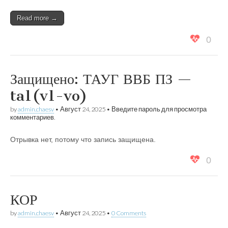
Read more →
0
Защищено: ТАУГ ВВБ ПЗ —
ta1(v1-vo)
by
admin.chaesv
•
Август 24, 2025
• Введите пароль для просмотра
комментариев.
Отрывка нет, потому что запись защищена.
0
КОР
by
admin.chaesv
•
Август 24, 2025
•
0 Comments