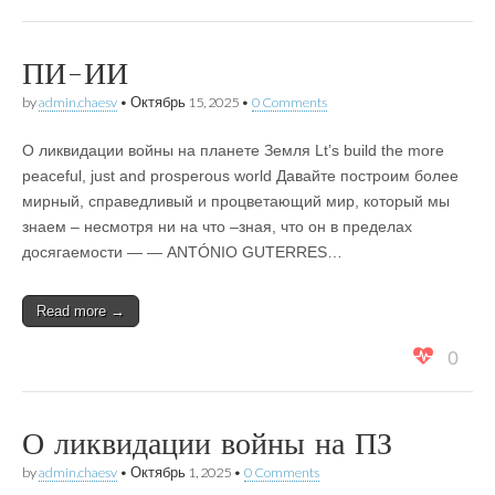
ПИ-ИИ
by
admin.chaesv
•
Октябрь 15, 2025
•
0 Comments
О ликвидации войны на планете Земля Lt’s build the more
peaceful, just and prosperous world Давайте построим более
мирный, справедливый и процветающий мир, который мы
знаем – несмотря ни на что –зная, что он в пределах
досягаемости — — ANTÓNIO GUTERRES…
Read more →
0
О ликвидации войны на ПЗ
by
admin.chaesv
•
Октябрь 1, 2025
•
0 Comments