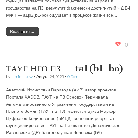
функция является основой существования народа и
государства на ПЗ, результат фактически достигнутый ФД БЧ
МФП — a1js2(b1-bo) ощущает в процессе жизни все…
Read more →
0
ТАУГ НГО ПЗ — ta1(b1-bo)
by
admin.chaesv
•
Август 24, 2025
•
0 Comments
Анатолий Иосифович Варивода (АИВ) автор проектов
Портала ЧАЭСВ, ТАУГ на ПЗ Основой Терминала
Автоматизированного Управления Государствами на
Планете Земля (ТАУГ на ПЗ), является Буква Маркер
Цифровое Кодирование (БМЦК), конечный результат
функционирования ТАУГ на ПЗ является Динамическое
Равновесие (ДР) Благополучная Человека (БЧ)…