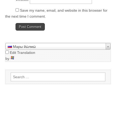
Save my name
,
email
,
and website in this browser for
the next time I comment
.
Мары йӹлмӹ
Edit Translation
by
S
e
a
r
c
h
f