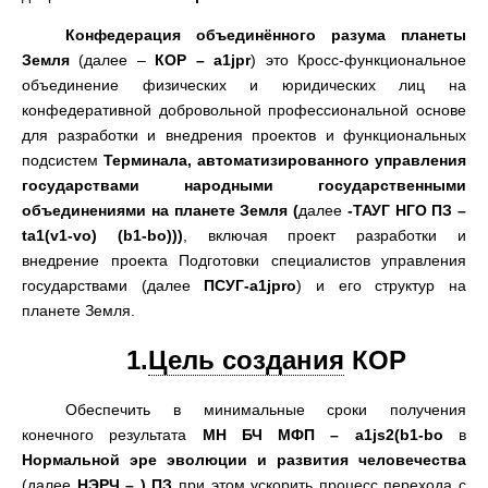
Конфедерация объединённого разума
планет
ы
Земля
(
далее
–
КОР –
a1jpr
)
это Кросс-функциональное
объединение физических и юридических лиц на
конфедеративной добровольной профессиональной основе
для разработки и внедрения проектов и функциональных
подсистем
Терминала
,
автоматизированного управления
государствами народными государственными
объединениями на планете Земля
(
далее
-
ТАУГ НГО ПЗ –
ta1
(
v1-vo
) (
b1-bo
)))
,
включая проект разработки и
внедрение проекта Подготовки специалистов управления
государствами
(
далее
ПСУГ
-
a1jpro
)
и его структур на
планете Земля
.
1.
Цель создания
КОР
Обеспечить в минимальные сроки получения
конечного результата
МН
БЧ МФП
–
a1js2
(
b1-bo
в
Нормальной эре эволюции и развития человечества
(
далее
НЭРЧ
– )
ПЗ
при этом ускорить процесс перехода с