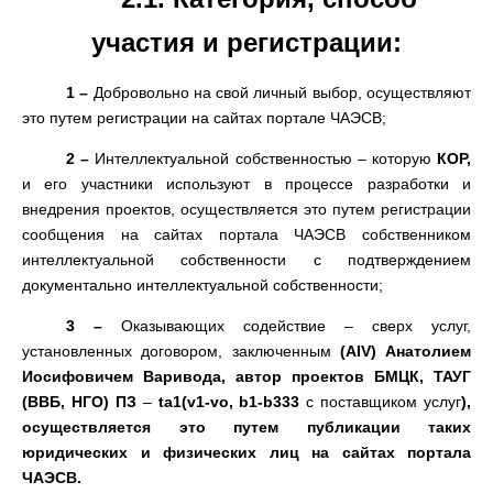
участия и регистрации
:
1
–
Добровольно на свой личный выбор
,
осуществляют
это путем регистрации на сайтах портале ЧАЭСВ
;
2
–
Интеллектуальной собственностью – которую
КОР
,
и его участники используют в процессе разработки и
внедрения проектов
,
осуществляется это путем регистрации
сообщения на сайтах портала ЧАЭСВ собственником
интеллектуальной собственности с подтверждением
документально интеллектуальной собственности
;
3
–
Оказывающих содействие
–
сверх услуг
,
установленных договором
,
заключенным
(
AIV
)
Анатолием
Иосифовичем Варивода
,
автор
проектов БМЦК
,
ТАУГ
(
ВВБ
,
НГО
)
ПЗ
–
ta1
(
v1-vo
,
b1-b333
с поставщиком услуг
)
,
осуществляется это путем публикации таких
юридических и физических лиц на сайтах портала
ЧАЭСВ
.