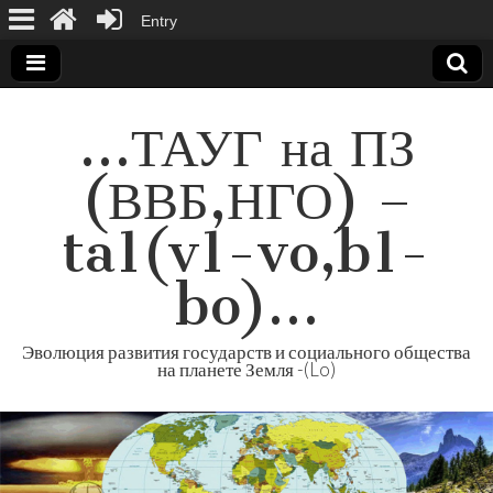
Entry
…
ТАУГ на ПЗ
(
ВВБ
,
НГО
) –
ta1
(
v1-vo
,
b1-
bo
)…
Эволюция развития государств и социального общества
на планете Земля
-(
Lo
)