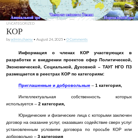
UNCATEGORIZED
КОР
by
admin.chaesv
•
August
24, 2025
•
0
Comments
Информация о членах КОР участвующих в
разработке и внедрении проектов сфер Политической
,
Экономической
,
Социальной
,
Духовной
–
ТАУГ НГО ПЗ
размещается в реестрах КОР по категориям
:
Приглашенные и добровольные
–
1
категория
,
Интеллектуальная собственность которых
используется –
2
категория
,
Юридические и физические лица с которыми заключен
договор на оказание услуг
,
оказавших содействие сверх услуг
установленным условиям договора по просьбе КОР или
добровольно –
3
категория