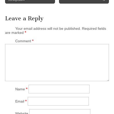
o
s
t
Leave a Reply
n
Your email address will not be published
.
Required fields
a
*
are marked
v
*
Comment
i
g
a
t
i
o
n
*
Name
*
Email
Website