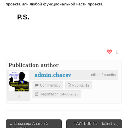
проекта или любой функциональной части проекта
.
P.S
.
0
Publication author
admin.chaesv
offline
2
months
Comments
: 0
Publics
: 12
Registration
: 24-08-2025
0
P
←
Варивода Анатолій
ТАУГ ВВБ ПЗ
–
ta1
(
v1-vo
)
Іосифович
→