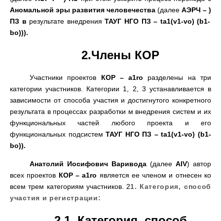
Аномальной эры развития человечества
(
далее
АЭРЧ
– )
ПЗ в
результате внедрения
ТАУГ НГО ПЗ – ta1
(
v1-vo
) (
b1-
bo
))
)
.
2.
Члены КОР
Участники проектов
КОР – a1ro
разделены на три
категории участников
.
Категории
1, 2, 3
устанавливается в
зависимости от способа участия и достигнутого конкретного
результата в процессах разработки м внедрения систем и их
функциональных частей любого проекта и его
функциональных подсистем
ТАУГ НГО ПЗ – ta1
(
v1-vo
)
(
b1-
bo
)).
Анатолий Иосифович Варивода
(
далее
AIV
)
автор
всех проектов
КОР – a1ro
является ее членом и отнесен ко
всем трем категориям участников
. 2
1.
Категория
,
способ
участия и регистрации
:
2.1.
Категория
,
способ