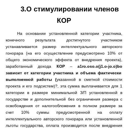
3.
О стимулировании членов
КОР
На основании установленной категории участника
,
конечного результата достигнутого участником
устанавливается размер интеллектуального авторского
гонорара
(
на его осуществление предусмотрено
10%
от
общего экономического эффекта от внедрения проекта
),
заработанный дохода
КОР
–
a1ro.oso.o
(
j1.o-jo.o
)
bo
зависит от категории участника и объема фактически
выполненной работы
(
указанной в сметной стоимости
проекта и его подсистем
)?,
эта сумма выплачивается для
1
категории в размере минимальной З/П установленной в
государстве и дополнительной без ограничения размера с
освобождения от налогообложения в полном размере за
счет
10%
суммы предусмотренной на оплату
интеллектуального авторского гонорара или установленной
льготы государства
,
оплата производится после внедрения