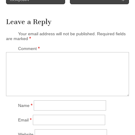
o
s
t
Leave a Reply
n
Your email address will not be published
.
Required fields
a
*
are marked
v
*
Comment
i
g
a
t
i
o
n
*
Name
*
Email
Website