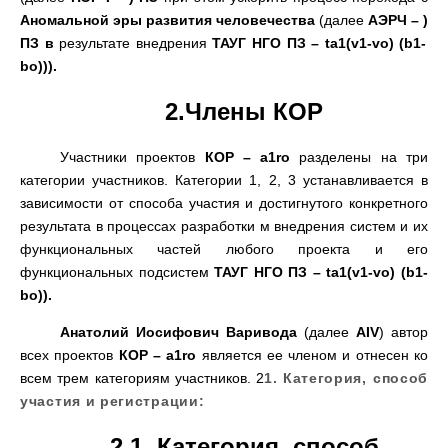
Аномальной эры развития человечества
(
далее
АЭРЧ
– )
ПЗ в
результате внедрения
ТАУГ НГО ПЗ – ta1
(
v1-vo
) (
b1-
bo
))
)
.
2.
Члены КОР
Участники проектов
КОР – a1ro
разделены на три
категории участников
.
Категории
1, 2, 3
устанавливается в
зависимости от способа участия и достигнутого конкретного
результата в процессах разработки м внедрения систем и их
функциональных частей любого проекта и его
функциональных подсистем
ТАУГ НГО ПЗ – ta1
(
v1-vo
)
(
b1-
bo
)).
Анатолий Иосифович Варивода
(
далее
AIV
)
автор
всех проектов
КОР – a1ro
является ее членом и отнесен ко
всем трем категориям участников
. 2
1.
Категория
,
способ
участия и регистрации
:
2.1.
Категория
,
способ