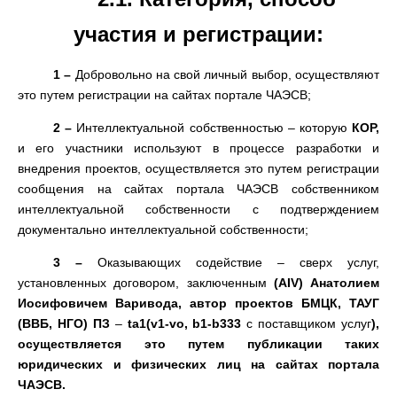
участия и регистрации
:
1
–
Добровольно на свой личный выбор
,
осуществляют
это путем регистрации на сайтах портале ЧАЭСВ
;
2
–
Интеллектуальной собственностью – которую
КОР
,
и его участники используют в процессе разработки и
внедрения проектов
,
осуществляется это путем регистрации
сообщения на сайтах портала ЧАЭСВ собственником
интеллектуальной собственности с подтверждением
документально интеллектуальной собственности
;
3
–
Оказывающих содействие
–
сверх услуг
,
установленных договором
,
заключенным
(
AIV
)
Анатолием
Иосифовичем Варивода
,
автор
проектов БМЦК
,
ТАУГ
(
ВВБ
,
НГО
)
ПЗ
–
ta1
(
v1-vo
,
b1-b333
с поставщиком услуг
)
,
осуществляется это путем публикации таких
юридических и физических лиц на сайтах портала
ЧАЭСВ
.