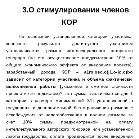
3.
О стимулировании членов
КОР
На основании установленной категории участника
,
конечного результата достигнутого участником
устанавливается размер интеллектуального авторского
гонорара
(
на его осуществление предусмотрено
10%
от
общего экономического эффекта от внедрения проекта
),
заработанный дохода
КОР
–
a1ro.oso.o
(
j1.o-jo.o
)
bo
зависит от категории участника и объема фактически
выполненной работы
(
указанной в сметной стоимости
проекта и его подсистем
)?,
эта сумма выплачивается для
1
категории в размере минимальной З/П установленной в
государстве и дополнительной без ограничения размера с
освобождения от налогообложения в полном размере за
счет
10%
суммы предусмотренной на оплату
интеллектуального авторского гонорара или установленной
льготы государства
,
оплата производится после внедрения