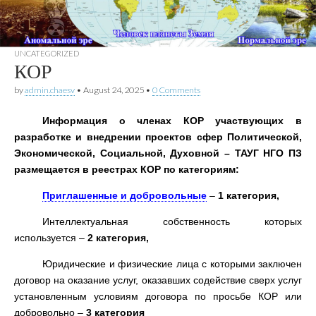
UNCATEGORIZED
КОР
by
admin.chaesv
•
August
24, 2025
•
0
Comments
Информация о членах КОР участвующих в
разработке и внедрении проектов сфер Политической
,
Экономической
,
Социальной
,
Духовной
–
ТАУГ НГО ПЗ
размещается в реестрах КОР по категориям
:
Приглашенные и добровольные
–
1
категория
,
Интеллектуальная собственность которых
используется –
2
категория
,
Юридические и физические лица с которыми заключен
договор на оказание услуг
,
оказавших содействие сверх услуг
установленным условиям договора по просьбе КОР или
добровольно –
3
категория