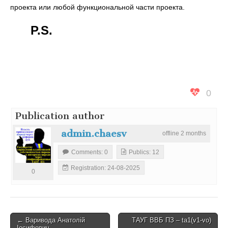
проекта или любой функциональной части проекта
.
P.S
.
0
Publication author
admin.chaesv
offline
2
months
Comments
: 0
Publics
: 12
Registration
: 24-08-2025
0
P
←
Варивода Анатолій
ТАУГ ВВБ ПЗ
–
ta1
(
v1-vo
)
Іосифович
→