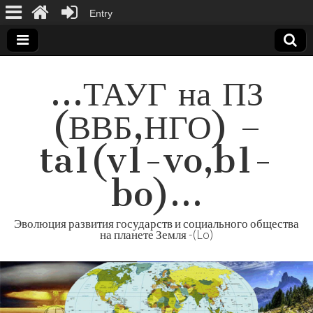
Entry
…
ТАУГ на ПЗ
(
ВВБ
,
НГО
) –
ta1
(
v1-vo
,
b1-
bo
)…
Эволюция развития государств и социального общества
на планете Земля
-(
Lo
)