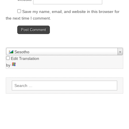
Save my name
,
email
,
and website in this browser for
the next time I comment
.
Sesotho
Edit Translation
by
S
e
a
r
c
h
f