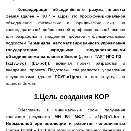
Конфедерация объединённого разума
планет
ы
Земля
(
далее
–
КОР –
a1jpr
)
это Кросс-функциональное
объединение физических и юридических лиц на
конфедеративной добровольной профессиональной основе
для разработки и внедрения проектов и функциональных
подсистем
Терминала
,
автоматизированного управления
государствами народными государственными
объединениями на планете Земля
(
далее
-
ТАУГ НГО ПЗ –
ta1
(
v1-vo
) (
b1-bo
)))
,
включая проект разработки и
внедрение проекта Подготовки специалистов управления
государствами
(
далее
ПСУГ
-
a1jpro
)
и его структур на
планете Земля
.
1.
Цель создания
КОР
Обеспечить в минимальные сроки получения
конечного результата
МН
БЧ МФП
–
a1js2
(
b1-bo
в
Нормальной эре эволюции и развития человечества
(
далее
НЭРЧ
– )
ПЗ
при этом ускорить процесс перехода с